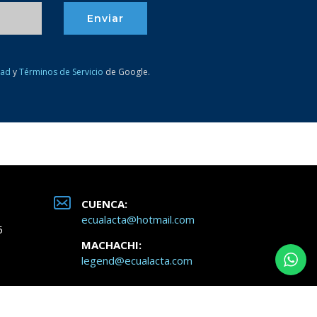
Enviar
dad
y
Términos de Servicio
de Google.
CUENCA:
ecualacta@hotmail.com
5
MACHACHI:
legend@ecualacta.com