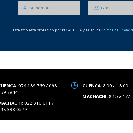
Este sitio está protegido por reCAPTCHA y se aplica
Política de Privaci
CUENCA:
074 189 769 / 098
CUENCA:
8:00 a 18:00
759 7844
MACHACHI:
8:15 a 17:1
MACHACHI:
022 310 011 /
098 338 0579