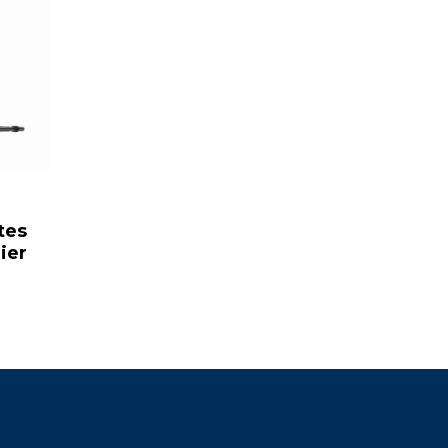
tes
ier